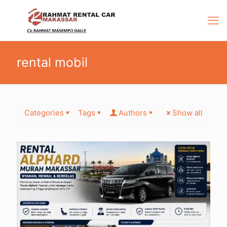
rental mobil
Categories
Tags
Authors
Show all