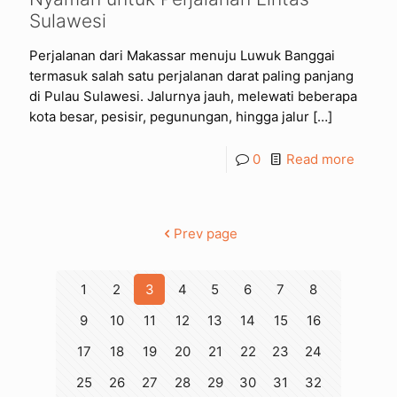
Sulawesi
Perjalanan dari Makassar menuju Luwuk Banggai
termasuk salah satu perjalanan darat paling panjang
di Pulau Sulawesi. Jalurnya jauh, melewati beberapa
kota besar, pesisir, pegunungan, hingga jalur
[…]
0
Read more
Prev page
1
2
3
4
5
6
7
8
9
10
11
12
13
14
15
16
17
18
19
20
21
22
23
24
25
26
27
28
29
30
31
32