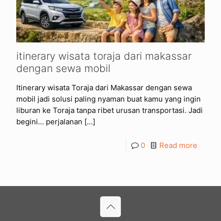
itinerary wisata toraja dari makassar
dengan sewa mobil
Itinerary wisata Toraja dari Makassar dengan sewa
mobil jadi solusi paling nyaman buat kamu yang ingin
liburan ke Toraja tanpa ribet urusan transportasi. Jadi
begini… perjalanan
[…]
0
Read more