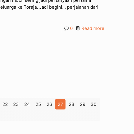
ngan mobil sering jadi pertanyaan pertama
eluarga ke Toraja. Jadi begini… perjalanan dari
0
Read more
22
23
24
25
26
27
28
29
30