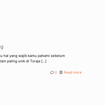
ng
atu hal yang wajib kamu pahami sebelum
lam paling unik di Toraja
[…]
0
Read more