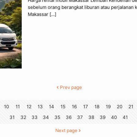
Harga rental mobil Makassar Lembah Kendenan de
sebelum orang berangkat liburan atau perjalanan k
Makassar
[…]
Prev page
10
11
12
13
14
15
16
17
18
19
20
21
31
32
33
34
35
36
37
38
39
40
41
Next page