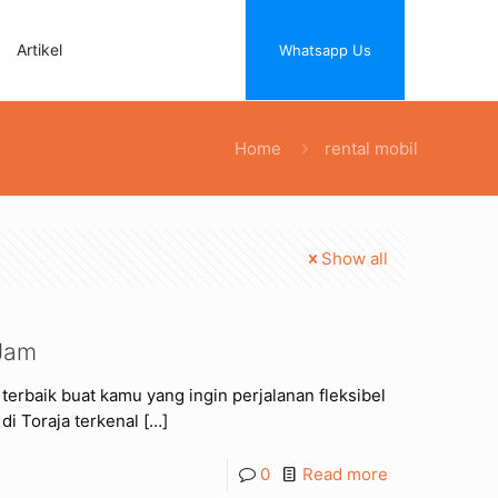
Artikel
Whatsapp Us
Home
rental mobil
Show all
 Jam
terbaik buat kamu yang ingin perjalanan fleksibel
di Toraja terkenal
[…]
0
Read more