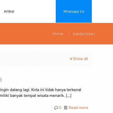
Artikel
Whatsapp Us
Home
pantai losari
Show all
i
gin datang lagi. Kota ini tidak hanya terkenal
iliki banyak tempat wisata menarik.
[…]
0
Read more