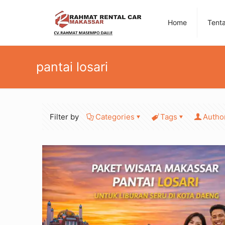
Home
Tent
pantai losari
Filter by
Categories
Tags
Autho