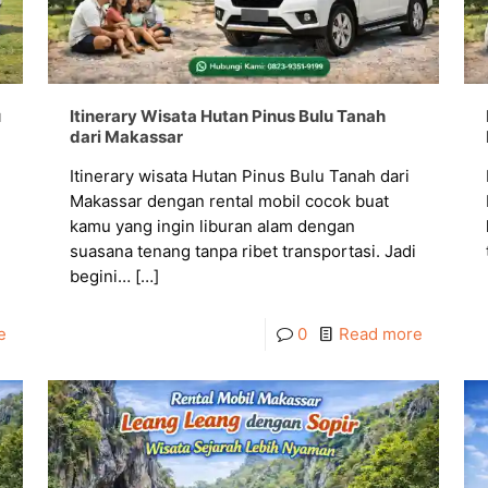
u
Itinerary Wisata Hutan Pinus Bulu Tanah
dari Makassar
Itinerary wisata Hutan Pinus Bulu Tanah dari
Makassar dengan rental mobil cocok buat
kamu yang ingin liburan alam dengan
suasana tenang tanpa ribet transportasi. Jadi
begini…
[…]
e
0
Read more