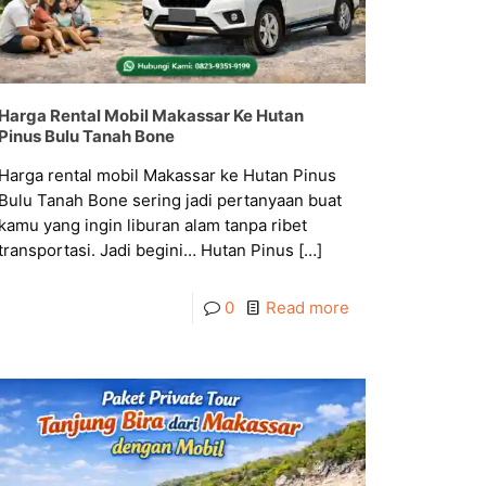
Harga Rental Mobil Makassar Ke Hutan
Pinus Bulu Tanah Bone
Harga rental mobil Makassar ke Hutan Pinus
Bulu Tanah Bone sering jadi pertanyaan buat
kamu yang ingin liburan alam tanpa ribet
transportasi. Jadi begini… Hutan Pinus
[…]
0
Read more