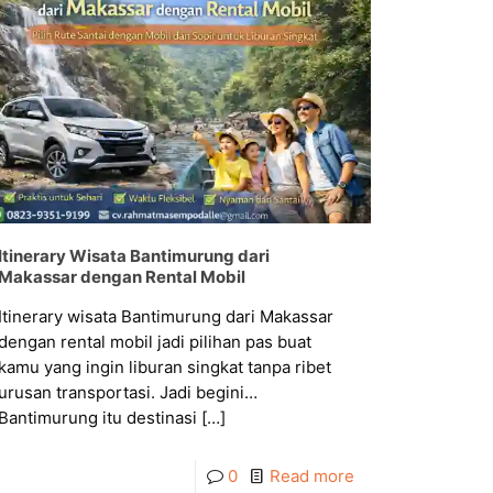
Itinerary Wisata Bantimurung dari
Makassar dengan Rental Mobil
Itinerary wisata Bantimurung dari Makassar
dengan rental mobil jadi pilihan pas buat
kamu yang ingin liburan singkat tanpa ribet
urusan transportasi. Jadi begini…
Bantimurung itu destinasi
[…]
0
Read more