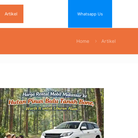
Artikel
Whatsapp Us
Home
Artikel