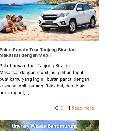
Paket Private Tour Tanjung Bira dari
Makassar dengan Mobil
Paket private tour Tanjung Bira dari
Makassar dengan mobil jadi pilihan tepat
buat kamu yang ingin liburan pantai dengan
suasana lebih tenang, fleksibel, dan tidak
bercampur
[…]
0
Read more