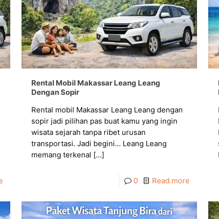
Rental Mobil Makassar Leang Leang
Dengan Sopir
Rental mobil Makassar Leang Leang dengan
sopir jadi pilihan pas buat kamu yang ingin
wisata sejarah tanpa ribet urusan
transportasi. Jadi begini… Leang Leang
memang terkenal
[…]
e
0
Read more