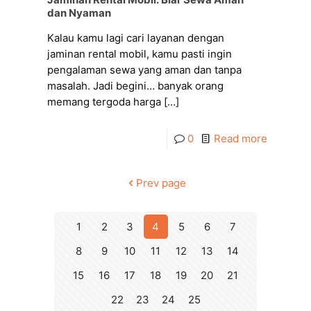
dan Nyaman
Kalau kamu lagi cari layanan dengan
jaminan rental mobil, kamu pasti ingin
pengalaman sewa yang aman dan tanpa
masalah. Jadi begini… banyak orang
memang tergoda harga
[…]
0
Read more
Prev page
1
2
3
4
5
6
7
8
9
10
11
12
13
14
15
16
17
18
19
20
21
22
23
24
25