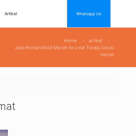
Artikel
Whatsapp Us
Home
artikel
Jasa Rental Mobil Murah ke Lolai Toraja Solusi
Hemat
emat