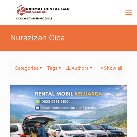
Nurazizah Cica
Categories
Tags
Authors
Show all