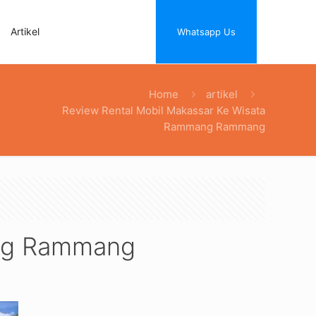
Artikel
Whatsapp Us
Home
artikel
Review Rental Mobil Makassar Ke Wisata
Rammang Rammang
ang Rammang