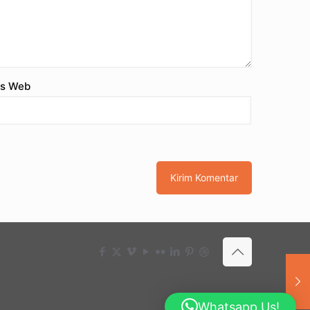
us Web
Whatsapp Us!