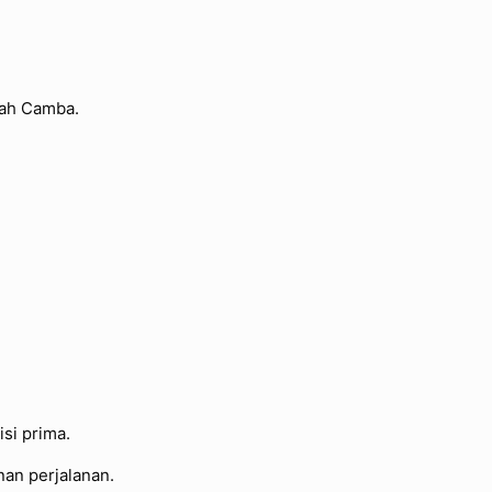
rah Camba.
si prima.
an perjalanan.