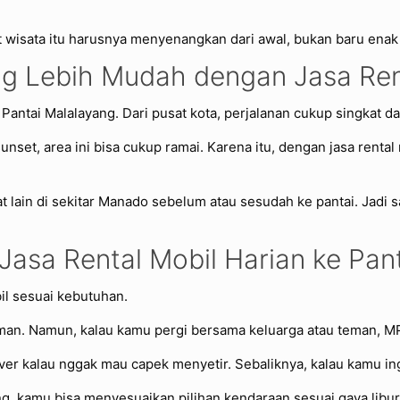
t wisata itu harusnya menyenangkan dari awal, bukan baru enak 
ng Lebih Mudah dengan Jasa Ren
antai Malalayang. Dari pusat kota, perjalanan cukup singkat da
nset, area ini bisa cukup ramai. Karena itu, dengan jasa rental
at lain di sekitar Manado sebelum atau sesudah ke pantai. Jadi
 Jasa Rental Mobil Harian ke Pan
bil sesuai kebutuhan.
man. Namun, kalau kamu pergi bersama keluarga atau teman, MP
ver kalau nggak mau capek menyetir. Sebaliknya, kalau kamu ingi
ang, kamu bisa menyesuaikan pilihan kendaraan sesuai gaya libu