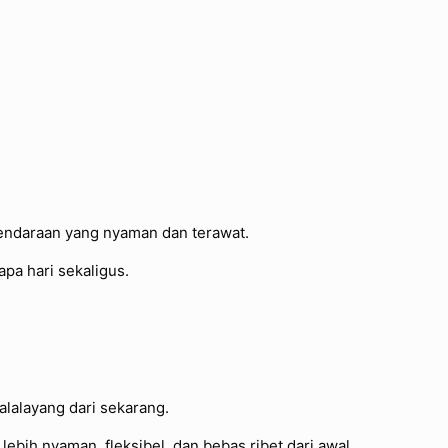
endaraan yang nyaman dan terawat.
pa hari sekaligus.
alalayang dari sekarang.
lebih nyaman, fleksibel, dan bebas ribet dari awal